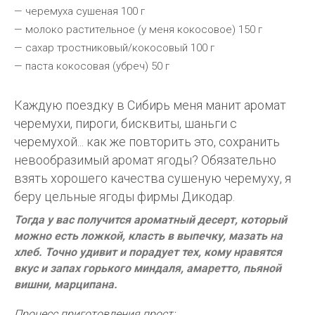
— черемуха сушеная 100 г
— молоко растительное (у меня кокосовое) 150 г
— сахар тростниковый/кокосовый 100 г
— паста кокосовая (убреч) 50 г
Каждую поездку в Сибирь меня манит аромат
черемухи, пироги, бисквиты, шаньги с
черемухой... как же повторить это, сохранить
невообразимый аромат ягоды? Обязательно
взять хорошего качества сушеную черемуху, я
беру цельные ягоды фирмы Дикодар.
Тогда у вас получится ароматный десерт, который
можно есть ложкой, класть в выпечку, мазать на
хлеб. Точно удивит и порадует тех, кому нравятся
вкус и запах горького миндаля, амаретто, пьяной
вишни, марципана.
Процесс приготовления прост: