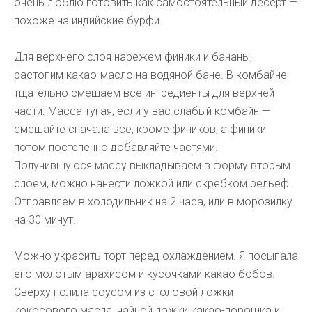
очень люблю готовить как самостоятельный десерт —
похоже на индийские бурфи.
Для верхнего слоя нарежем финики и бананы,
растопим какао-масло на водяной бане. В комбайне
тщательно смешаем все ингредиенты для верхней
части. Масса тугая, если у вас слабый комбайн —
смешайте сначала все, кроме фиников, а финики
потом постепенно добавляйте частями.
Получившуюся массу выкладываем в форму вторым
слоем, можно нанести ложкой или скребком рельеф.
Отправляем в холодильник на 2 часа, или в морозилку
на 30 минут.
Можно украсить торт перед охлаждением. Я посыпала
его молотым арахисом и кусочками какао бобов.
Сверху полила соусом из столовой ложки
кокосового масла, чайной ложки какао-порошка и